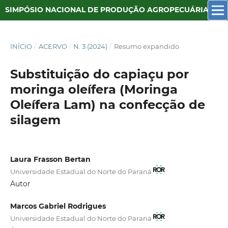
SIMPÓSIO NACIONAL DE PRODUÇÃO AGROPECUÁRIA SUSTENTÁVEL
INÍCIO
/
ACERVO
/
N. 3 (2024)
/
Resumo expandido
Substituição do capiaçu por
moringa oleífera (Moringa
Oleífera Lam) na confecção de
silagem
Laura Frasson Bertan
Universidade Estadual do Norte do Paraná
Autor
Marcos Gabriel Rodrigues
Universidade Estadual do Norte do Paraná