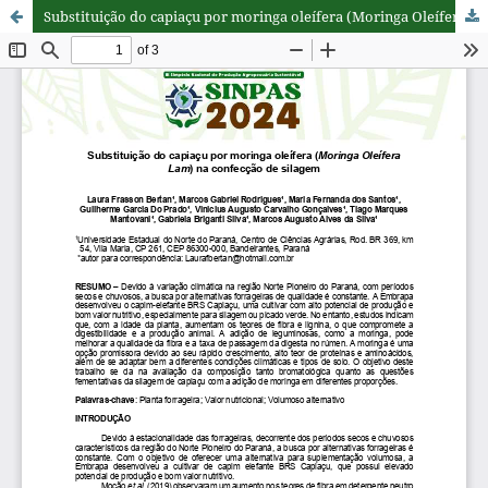
Substituição do capiaçu por moringa oleífera (Moringa Oleífera Lam) na confecção de silagem