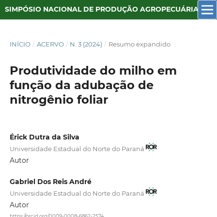
SIMPÓSIO NACIONAL DE PRODUÇÃO AGROPECUÁRIA SUSTENTÁVEL
INÍCIO
/
ACERVO
/
N. 3 (2024)
/
Resumo expandido
Produtividade do milho em
função da adubação de
nitrogênio foliar
Érick Dutra da Silva
Universidade Estadual do Norte do Paraná
Autor
Gabriel Dos Reis André
Universidade Estadual do Norte do Paraná
Autor
https://orcid.org/0009-0008-6862-2574