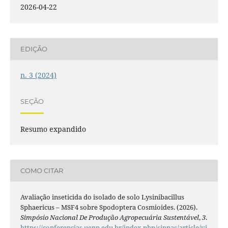
2026-04-22
EDIÇÃO
n. 3 (2024)
SEÇÃO
Resumo expandido
COMO CITAR
Avaliação inseticida do isolado de solo Lysinibacillus
Sphaericus – MSF4 sobre Spodoptera Cosmioides. (2026).
Simpósio Nacional De Produção Agropecuária Sustentável
,
3
.
https://conferencias.uenp.edu.br/index.php/sinpas/article/vi