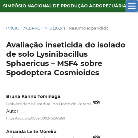
SIMPÓSIO NACIONAL DE PRODUÇÃO AGROPECUÁRIA SUSTENTÁVEL
INÍCIO
/
ACERVO
/
N. 3 (2024)
/
Resumo expandido
Avaliação inseticida do isolado
de solo Lysinibacillus
Sphaericus – MSF4 sobre
Spodoptera Cosmioides
Bruna Kanno Tominaga
Universidade Estadual do Norte do Paraná
Autor
https://orcid.org/0009-0002-1289-5991
Amanda Leite Moreira