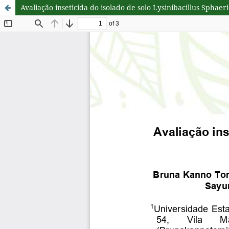
Avaliação inseticida do isolado de solo Lysinibacillus Spha