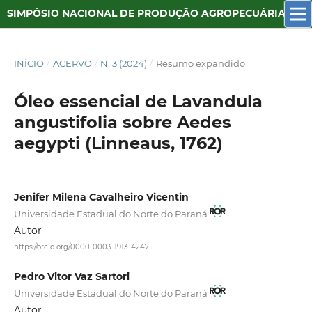
SIMPÓSIO NACIONAL DE PRODUÇÃO AGROPECUÁRIA SUSTENTÁVEL
INÍCIO
/
ACERVO
/
N. 3 (2024)
/
Resumo expandido
Óleo essencial de Lavandula
angustifolia sobre Aedes
aegypti (Linneaus, 1762)
Jenifer Milena Cavalheiro Vicentin
Universidade Estadual do Norte do Paraná
Autor
https://orcid.org/0000-0003-1913-4247
Pedro Vitor Vaz Sartori
Universidade Estadual do Norte do Paraná
Autor