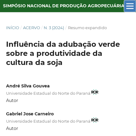
SIMPÓSIO NACIONAL DE PRODUÇÃO AGROPECUÁRIA SUSTENTÁVEL
INÍCIO
/
ACERVO
/
N. 3 (2024)
/
Resumo expandido
Influência da adubação verde
sobre a produtividade da
cultura da soja
André Silva Gouvea
Universidade Estadual do Norte do Paraná
Autor
Gabriel Jose Carneiro
Universidade Estadual do Norte do Paraná
Autor