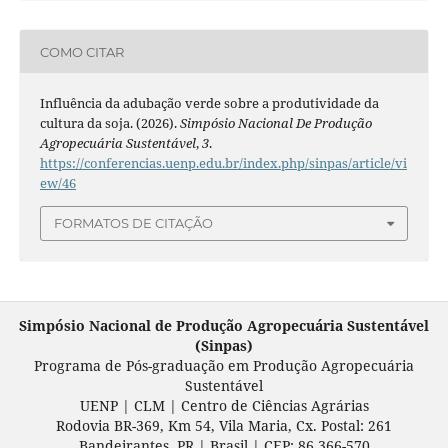
COMO CITAR
Influência da adubação verde sobre a produtividade da
cultura da soja. (2026).
Simpósio Nacional De Produção
Agropecuária Sustentável
,
3
.
https://conferencias.uenp.edu.br/index.php/sinpas/article/vi
ew/46
FORMATOS DE CITAÇÃO
Simpósio Nacional de Produção Agropecuária Sustentável
(Sinpas)
Programa de Pós-graduação em
Produção Agropecuária
Sustentável
UENP | CLM | Centro de Ciências Agrárias
Rodovia BR-369, Km 54, Vila Maria, Cx. Postal: 261
Bandeirantes, PR | Brasil | CEP: 86.366-570