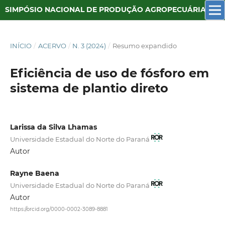
SIMPÓSIO NACIONAL DE PRODUÇÃO AGROPECUÁRIA SUSTENTÁVEL
INÍCIO
/
ACERVO
/
N. 3 (2024)
/
Resumo expandido
Eficiência de uso de fósforo em
sistema de plantio direto
Larissa da Silva Lhamas
Universidade Estadual do Norte do Paraná
Autor
Rayne Baena
Universidade Estadual do Norte do Paraná
Autor
https://orcid.org/0000-0002-3089-8881