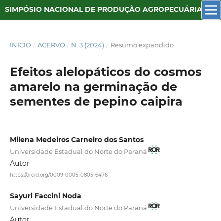
SIMPÓSIO NACIONAL DE PRODUÇÃO AGROPECUÁRIA SUSTENTÁVEL
INÍCIO
/
ACERVO
/
N. 3 (2024)
/
Resumo expandido
Efeitos alelopáticos do cosmos
amarelo na germinação de
sementes de pepino caipira
Milena Medeiros Carneiro dos Santos
Universidade Estadual do Norte do Paraná
Autor
https://orcid.org/0009-0005-0805-6476
Sayuri Faccini Noda
Universidade Estadual do Norte do Paraná
Autor