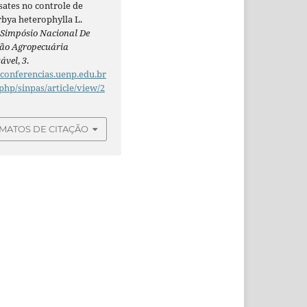
sates no controle de
bya heterophylla L.
.
Simpósio Nacional De
ão Agropecuária
tável
,
3
.
/conferencias.uenp.edu.br
php/sinpas/article/view/2
MATOS DE CITAÇÃO