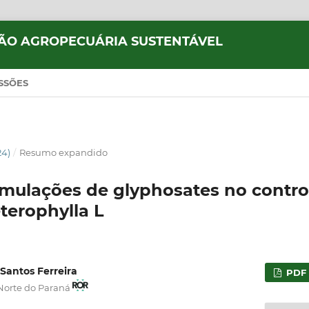
ÃO AGROPECUÁRIA SUSTENTÁVEL
SSÕES
24)
/
Resumo expandido
rmulações de glyphosates no contro
terophylla L
Santos Ferreira
PDF
Norte do Paraná