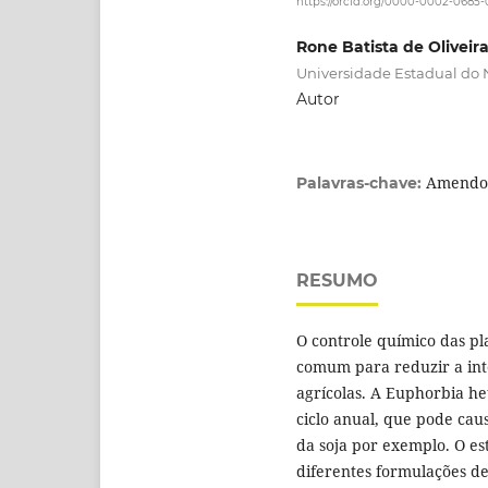
https://orcid.org/0000-0002-0685
Rone Batista de Oliveir
Universidade Estadual do 
Autor
Amendoi
Palavras-chave:
RESUMO
O controle químico das pl
comum para reduzir a int
agrícolas. A Euphorbia he
ciclo anual, que pode ca
da soja por exemplo. O est
diferentes formulações de