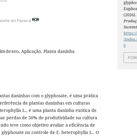
-0220
glypho
Euphor
a
(2026)
Produç
Norte do Paraná
Susten
https:/
/index.
6
m-bravo, Aplicação, Planta daninha
FOR
antas daninhas com o glyphosate, é uma prática
erferência de plantas daninhas em culturas
terophylla L., é uma planta daninha exótica de
usar perdas de 50% de produtividade na cultura
udo teve como objetivo avaliar a eficiência de
 glyphosate no controle de E. heterophylla L.. O