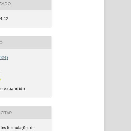
ICADO
4-22
ÃO
2024)
O
o expandido
CITAR
ntes formulações de