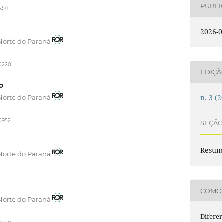
PUBL
6371
2026-0
Norte do Paraná
-0220
EDIÇ
o
n. 3 (
Norte do Paraná
-0952
SEÇÃ
Resum
Norte do Paraná
COMO 
Norte do Paraná
Difere