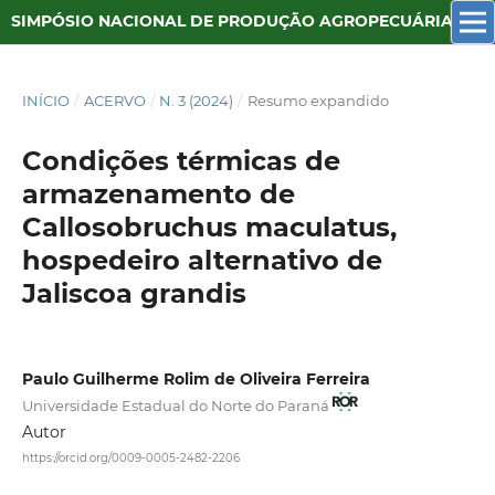
SIMPÓSIO NACIONAL DE PRODUÇÃO AGROPECUÁRIA SUSTENTÁVEL
INÍCIO
/
ACERVO
/
N. 3 (2024)
/
Resumo expandido
Condições térmicas de
armazenamento de
Callosobruchus maculatus,
hospedeiro alternativo de
Jaliscoa grandis
Paulo Guilherme Rolim de Oliveira Ferreira
Universidade Estadual do Norte do Paraná
Autor
https://orcid.org/0009-0005-2482-2206