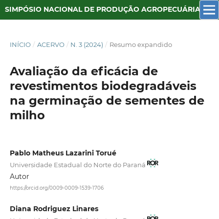
SIMPÓSIO NACIONAL DE PRODUÇÃO AGROPECUÁRIA SUSTENTÁVEL
INÍCIO
/
ACERVO
/
N. 3 (2024)
/
Resumo expandido
Avaliação da eficácia de
revestimentos biodegradáveis
na germinação de sementes de
milho
Pablo Matheus Lazarini Torué
Universidade Estadual do Norte do Paraná
Autor
https://orcid.org/0009-0009-1539-1706
Diana Rodriguez Linares