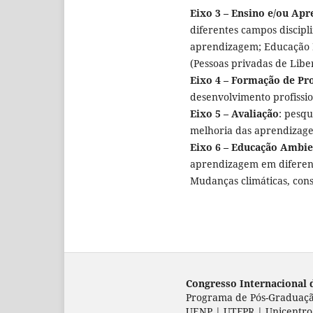
Eixo 3 – Ensino e/ou Ap
diferentes campos discipl
aprendizagem; Educação I
(Pessoas privadas de Libe
Eixo 4 – Formação de Pr
desenvolvimento profissio
Eixo 5 – Avaliação
: pesq
melhoria das aprendizagen
Eixo 6 – Educação Ambien
aprendizagem em diferent
Mudanças climáticas, con
Congresso Internacional 
Programa de Pós-Graduaç
UENP | UTFPR | Unicentro 