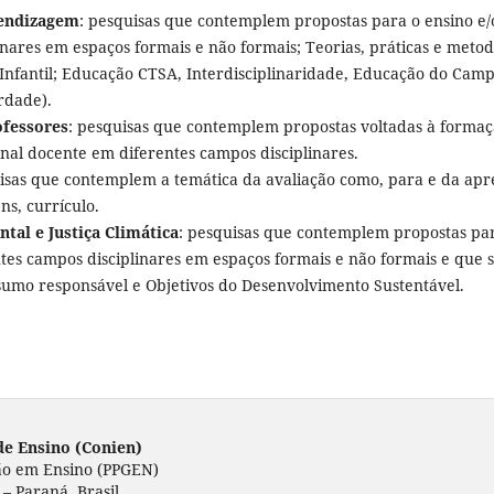
rendizagem
: pesquisas que contemplem propostas para o ensino 
inares em espaços formais e não formais; Teorias, práticas e metod
nfantil; Educação CTSA, Interdisciplinaridade, Educação do Cam
rdade).
ofessores
: pesquisas que contemplem propostas voltadas à formaç
nal docente em diferentes campos disciplinares.
uisas que contemplem a temática da avaliação como, para e da ap
s, currículo.
tal e Justiça Climática
: pesquisas que contemplem propostas par
es campos disciplinares em espaços formais e não formais e que 
sumo responsável e Objetivos do Desenvolvimento Sustentável.
de Ensino (Conien)
ão em Ensino (PPGEN)
– Paraná, Brasil