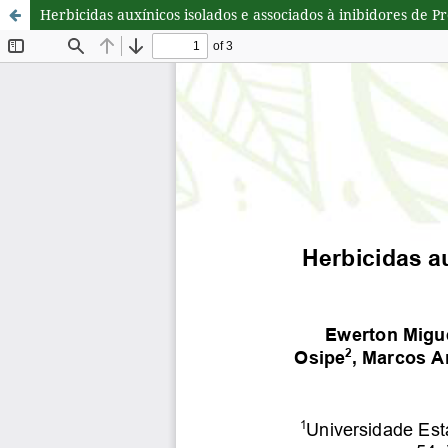
Herbicidas auxínicos isolados e associados à inibidores de 