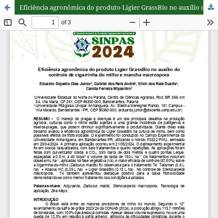
Eficiência agronômica do produto Ligier GrassBio no auxílio do controle de cigarrinha do milho e mancha macrospora